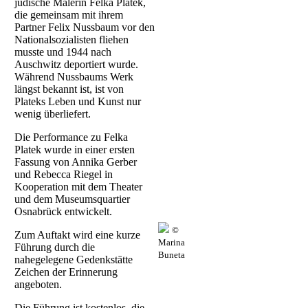
jüdische Malerin Felka Platek,
die gemeinsam mit ihrem
Partner Felix Nussbaum vor den
Nationalsozialisten fliehen
musste und 1944 nach
Auschwitz deportiert wurde.
Während Nussbaums Werk
längst bekannt ist, ist von
Plateks Leben und Kunst nur
wenig überliefert.
Die Performance zu Felka
Platek wurde in einer ersten
Fassung von Annika Gerber
und Rebecca Riegel in
Kooperation mit dem Theater
und dem Museumsquartier
Osnabrück entwickelt.
©
Zum Auftakt wird eine kurze
Marina
Führung durch die
Buneta
nahegelegene Gedenkstätte
Zeichen der Erinnerung
angeboten.
Die Führung ist kostenlos, die