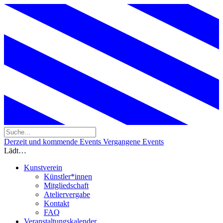
Derzeit und kommende Events
Vergangene Events
Lädt…
Kunstverein
Künstler*innen
Mitgliedschaft
Ateliervergabe
Kontakt
FAQ
Veranstaltungskalender