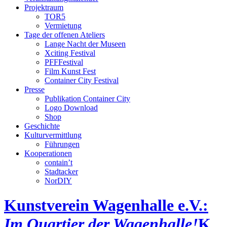
Projektraum
TOR5
Vermietung
Tage der offenen Ateliers
Lange Nacht der Museen
Xciting Festival
PFFFestival
Film Kunst Fest
Container City Festival
Presse
Publikation Container City
Logo Download
Shop
Geschichte
Kulturvermittlung
Führungen
Kooperationen
contain’t
Stadtacker
NorDIY
Kunstverein Wagenhalle e.V.:
Im Quartier der Wagenhalle!
K,