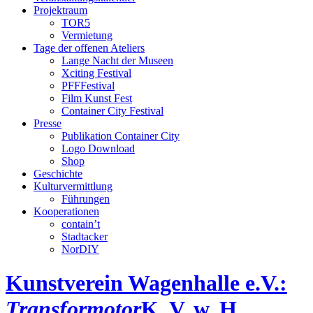
Projektraum
TOR5
Vermietung
Tage der offenen Ateliers
Lange Nacht der Museen
Xciting Festival
PFFFestival
Film Kunst Fest
Container City Festival
Presse
Publikation Container City
Logo Download
Shop
Geschichte
Kulturvermittlung
Führungen
Kooperationen
contain’t
Stadtacker
NorDIY
Kunstverein Wagenhalle e.V.:
Transformotor
K, V, w, H