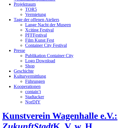
Projektraum
TOR5
Vermietung
Tage der offenen Ateliers
Lange Nacht der Museen
Xciting Festival
PFFFestival
Film Kunst Fest
Container City Festival
Presse
Publikation Container City
Logo Download
Shop
Geschichte
Kulturvermittlung
Führungen
Kooperationen
contain’t
Stadtacker
NorDIY
Kunstverein Wagenhalle e.V.:
ZukunftStadt
K, V, w, H