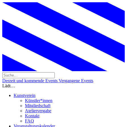
Derzeit und kommende Events
Vergangene Events
Lädt…
Kunstverein
Künstler*innen
Mitgliedschaft
Ateliervergabe
Kontakt
FAQ
Veranstaltungskalender