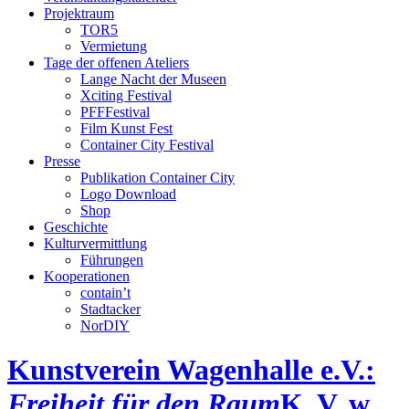
Projektraum
TOR5
Vermietung
Tage der offenen Ateliers
Lange Nacht der Museen
Xciting Festival
PFFFestival
Film Kunst Fest
Container City Festival
Presse
Publikation Container City
Logo Download
Shop
Geschichte
Kulturvermittlung
Führungen
Kooperationen
contain’t
Stadtacker
NorDIY
Kunstverein Wagenhalle e.V.:
Freiheit für den Raum
K, V, w,