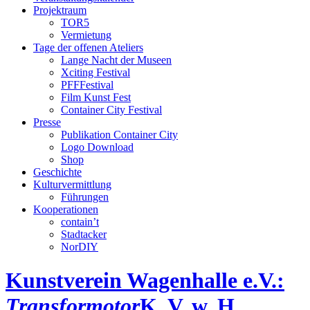
Projektraum
TOR5
Vermietung
Tage der offenen Ateliers
Lange Nacht der Museen
Xciting Festival
PFFFestival
Film Kunst Fest
Container City Festival
Presse
Publikation Container City
Logo Download
Shop
Geschichte
Kulturvermittlung
Führungen
Kooperationen
contain’t
Stadtacker
NorDIY
Kunstverein Wagenhalle e.V.:
Transformotor
K, V, w, H