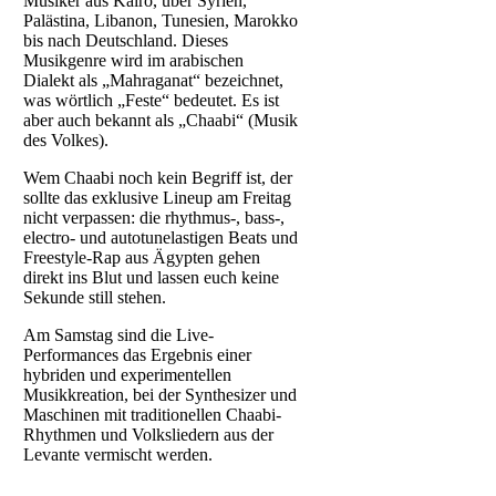
Musiker aus Kairo, über Syrien,
Palästina, Libanon, Tunesien, Marokko
bis nach Deutschland. Dieses
Musikgenre wird im arabischen
Dialekt als „Mahraganat“ bezeichnet,
was wörtlich „Feste“ bedeutet. Es ist
aber auch bekannt als „Chaabi“ (Musik
des Volkes).
Wem Chaabi noch kein Begriff ist, der
sollte das exklusive Lineup am Freitag
nicht verpassen: die rhythmus-, bass-,
electro- und autotunelastigen Beats und
Freestyle-Rap aus Ägypten gehen
direkt ins Blut und lassen euch keine
Sekunde still stehen.
Am Samstag sind die Live-
Performances das Ergebnis einer
hybriden und experimentellen
Musikkreation, bei der Synthesizer und
Maschinen mit traditionellen Chaabi-
Rhythmen und Volksliedern aus der
Levante vermischt werden.