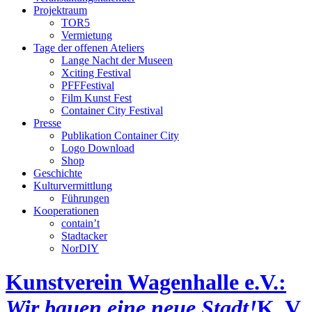
Projektraum
TOR5
Vermietung
Tage der offenen Ateliers
Lange Nacht der Museen
Xciting Festival
PFFFestival
Film Kunst Fest
Container City Festival
Presse
Publikation Container City
Logo Download
Shop
Geschichte
Kulturvermittlung
Führungen
Kooperationen
contain’t
Stadtacker
NorDIY
Kunstverein Wagenhalle e.V.:
Wir bauen eine neue Stadt!
K, V,