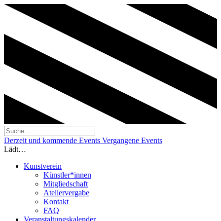
Derzeit und kommende Events
Vergangene Events
Lädt…
Kunstverein
Künstler*innen
Mitgliedschaft
Ateliervergabe
Kontakt
FAQ
Veranstaltungskalender