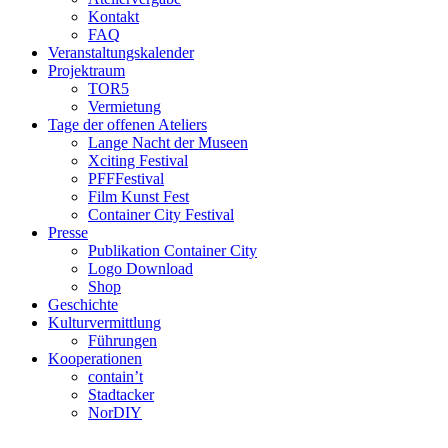
Kontakt
FAQ
Veranstaltungskalender
Projektraum
TOR5
Vermietung
Tage der offenen Ateliers
Lange Nacht der Museen
Xciting Festival
PFFFestival
Film Kunst Fest
Container City Festival
Presse
Publikation Container City
Logo Download
Shop
Geschichte
Kulturvermittlung
Führungen
Kooperationen
contain’t
Stadtacker
NorDIY