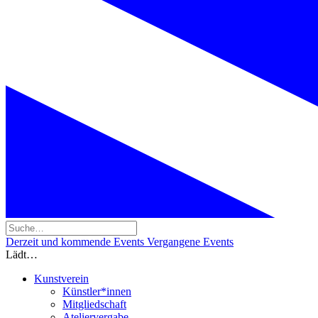
Derzeit und kommende Events
Vergangene Events
Lädt…
Kunstverein
Künstler*innen
Mitgliedschaft
Ateliervergabe